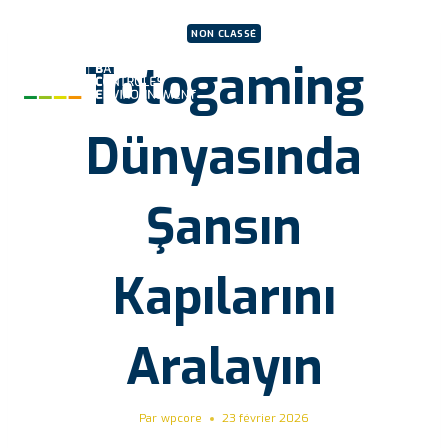
Aller
au
contenu
NON CLASSÉ
Totogaming
Dünyasında
Şansın
Kapılarını
Aralayın
Par
wpcore
23 février 2026