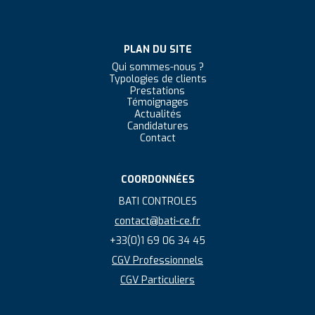
PLAN DU SITE
Qui sommes-nous ?
Typologies de clients
Prestations
Témoignages
Actualités
Candidatures
Contact
COORDONNÉES
BATI CONTROLES
contact@bati-ce.fr
+33(0)1 69 06 34 45
CGV Professionnels
CGV Particuliers