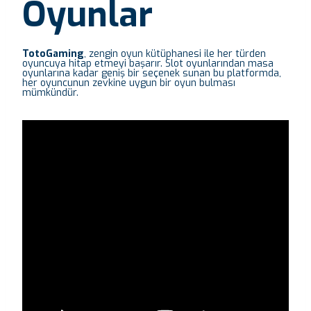
Oyunlar
TotoGaming
, zengin oyun kütüphanesi ile her türden
oyuncuya hitap etmeyi başarır. Slot oyunlarından masa
oyunlarına kadar geniş bir seçenek sunan bu platformda,
her oyuncunun zevkine uygun bir oyun bulması
mümkündür.