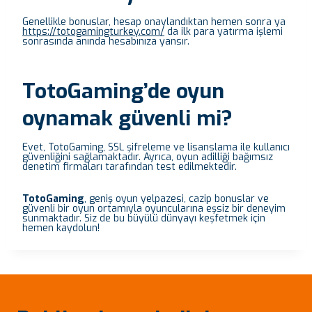
Genellikle bonuslar, hesap onaylandıktan hemen sonra ya
https://totogamingturkey.com/
da ilk para yatırma işlemi
sonrasında anında hesabınıza yansır.
TotoGaming’de oyun
oynamak güvenli mi?
Evet, TotoGaming, SSL şifreleme ve lisanslama ile kullanıcı
güvenliğini sağlamaktadır. Ayrıca, oyun adilliği bağımsız
denetim firmaları tarafından test edilmektedir.
TotoGaming
, geniş oyun yelpazesi, cazip bonuslar ve
güvenli bir oyun ortamıyla oyuncularına eşsiz bir deneyim
sunmaktadır. Siz de bu büyülü dünyayı keşfetmek için
hemen kaydolun!