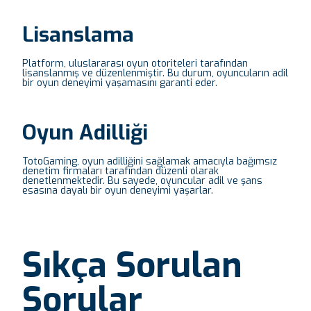
Lisanslama
Platform, uluslararası oyun otoriteleri tarafından
lisanslanmış ve düzenlenmiştir. Bu durum, oyuncuların adil
bir oyun deneyimi yaşamasını garanti eder.
Oyun Adilliği
TotoGaming, oyun adilliğini sağlamak amacıyla bağımsız
denetim firmaları tarafından düzenli olarak
denetlenmektedir. Bu sayede, oyuncular adil ve şans
esasına dayalı bir oyun deneyimi yaşarlar.
Sıkça Sorulan
Sorular