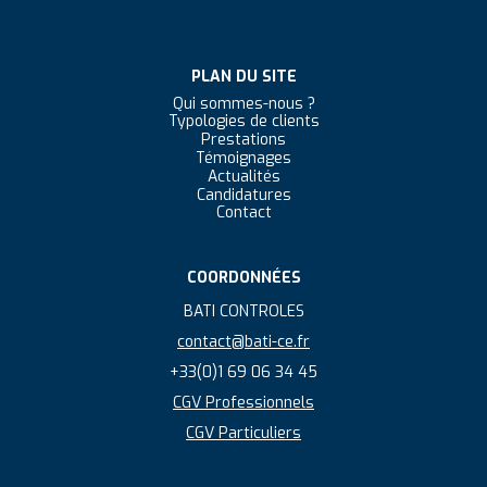
PLAN DU SITE
Qui sommes-nous ?
Typologies de clients
Prestations
Témoignages
Actualités
Candidatures
Contact
COORDONNÉES
BATI CONTROLES
contact@bati-ce.fr
+33(0)1 69 06 34 45
CGV Professionnels
CGV Particuliers