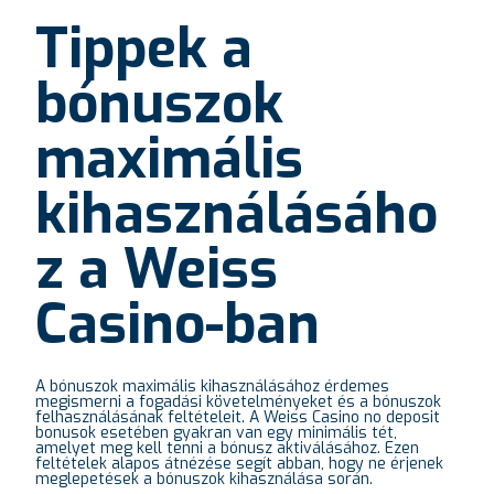
Tippek a
bónuszok
maximális
kihasználásáho
z a Weiss
Casino-ban
A bónuszok maximális kihasználásához érdemes
megismerni a fogadási követelményeket és a bónuszok
felhasználásának feltételeit. A Weiss Casino no deposit
bonusok esetében gyakran van egy minimális tét,
amelyet meg kell tenni a bónusz aktiválásához. Ezen
feltételek alapos átnézése segít abban, hogy ne érjenek
meglepetések a bónuszok kihasználása során.