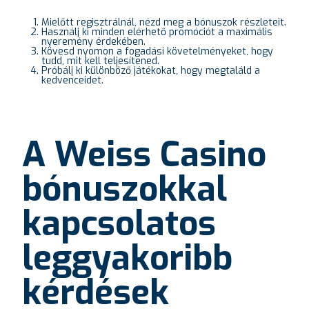
Mielőtt regisztrálnál, nézd meg a bónuszok részleteit.
Használj ki minden elérhető promóciót a maximális
nyeremény érdekében.
Kövesd nyomon a fogadási követelményeket, hogy
tudd, mit kell teljesítened.
Próbálj ki különböző játékokat, hogy megtaláld a
kedvenceidet.
A Weiss Casino
bónuszokkal
kapcsolatos
leggyakoribb
kérdések