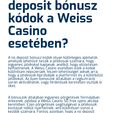
deposit bónusz
kódok a Weiss
Casino
esetében?
A no deposit bónusz kódok olyan különleges ajánlatok,
amelyek lehetővé teszik a játékosok számára, hogy
ingyenes játékokat kapjanak, anélkül, hogy előzetesen
befizetnének. A Weiss Casino esetében ezek a kódok
különösen népszerűek, hiszen lehetőséget adnak arra,
hogy a játékosok kipróbálják a platformot és a különböző
játékokat. Az ilyen bónuszok általában a regisztráció
során aktiválhatók, vagy hirdetések keretében osztják ki
őket.
A bónuszok általában ingyenes pörgetések formájában
érkeznek, például a Weiss Casino 50 free spins akciója
keretében. Ezen pörgetések segítségével a játékosok
kockázat nélkül nyerhetnek, ami különösen vonzó a
kezdők számára. Fontos azonban, hogy a no deposit