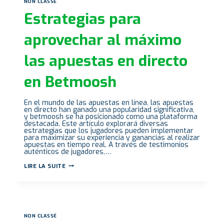
NON CLASSÉ
Estrategias para
aprovechar al máximo
las apuestas en directo
en Betmoosh
En el mundo de las apuestas en línea, las apuestas
en directo han ganado una popularidad significativa,
y betmoosh se ha posicionado como una plataforma
destacada. Este artículo explorará diversas
estrategias que los jugadores pueden implementar
para maximizar su experiencia y ganancias al realizar
apuestas en tiempo real. A través de testimonios
auténticos de jugadores,…
ESTRATEGIAS
LIRE LA SUITE
PARA
APROVECHAR
AL
MÁXIMO
LAS
APUESTAS
EN
DIRECTO
EN
NON CLASSÉ
BETMOOSH