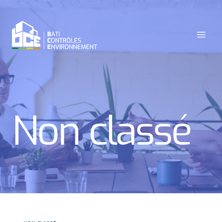
Aller
au
contenu
Non classé