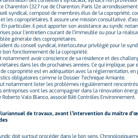
à destination des conseillers syndicaux, syndics non profession
ce Charenton (327 rue de Charenton, Paris 12e arrondissement)
seil syndical, composé de membres élus de la copropriété, coo
 et les copropriétaires. Il assure une mission consultative, d’a
. En particulier, il peut apporter son assistance au syndic not
rises pour l’entretien courant de l’immeuble ou pour la réalis
lée générale des copropriétaires.
ident du conseil syndical, interlocuteur privilégié pour le syndi
e bon fonctionnement de la copropriété.
oit notamment avoir conscience de sa résidence et des challen
riétaires dans les dix prochaines années. Ce qui implique, par 
 de copropriété est en adéquation avec la réglementation, en p
stics obligatoires comme le Dossier Technique Amiante.
 faut notamment lister les problèmes régulièrement rencontrés
s entreprises vont les accompagner dans la rénovation énergé
e Roberto Valo Blanco, associé Bâti Contrôles Environnement.
luriannuel de travaux, avant l’intervention du maître d’
ides
yndic doit surtout procéder dans le bon sens. Chronologiquemen