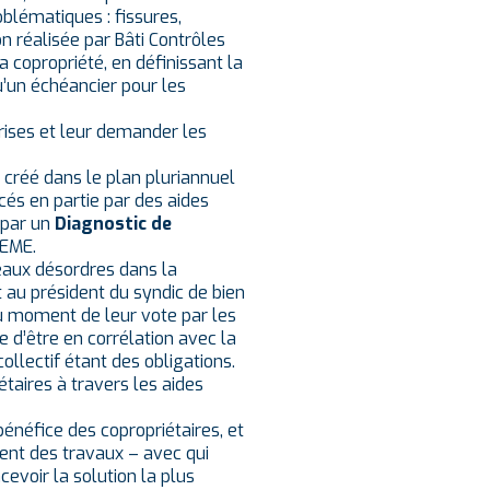
oblématiques : fissures,
n réalisée par Bâti Contrôles
a copropriété, en définissant la
u’un échéancier pour les
prises et leur demander les
créé dans le plan pluriannuel
cés en partie par des aides
 par un
Diagnostic de
DEME.
eaux désordres dans la
t au président du syndic de bien
u moment de leur vote par les
e d’être en corrélation avec la
ollectif étant des obligations.
étaires à travers les aides
énéfice des copropriétaires, et
ent des travaux – avec qui
evoir la solution la plus