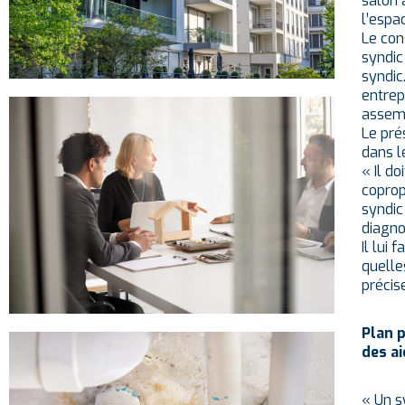
salon 
l’espa
Le con
syndic
syndic
entrep
assemb
Le prés
dans l
« Il d
coprop
syndic
diagno
Il lui
quelle
précis
Plan p
des a
« Un s