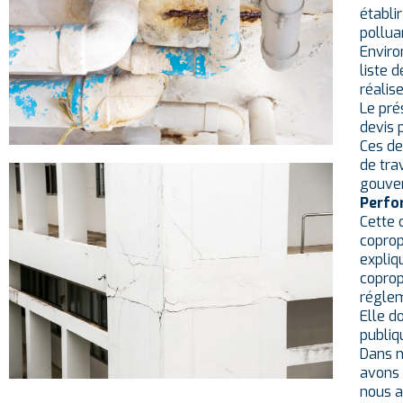
établi
pollua
Enviro
liste 
réalise
Le pré
devis 
Ces de
de tra
gouver
Perfo
Cette 
coprop
expliq
coprop
réglem
Elle d
publiq
Dans n
avons 
nous a