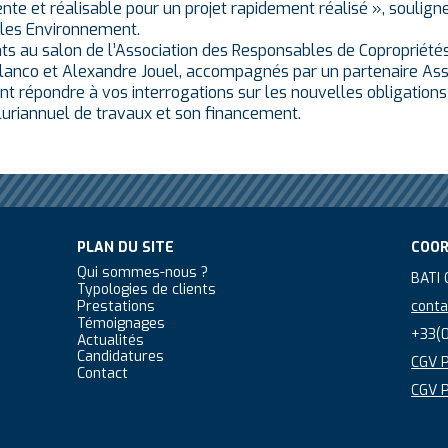
ente et réalisable pour un projet rapidement réalisé », souligne
les Environnement.
ts au salon de l’Association des Responsables de Copropriétés
lanco et Alexandre Jouel, accompagnés par un partenaire Assi
nt répondre à vos interrogations sur les nouvelles obligations 
luriannuel de travaux et son financement.
PLAN DU SITE
COO
Qui sommes-nous ?
BATI
Typologies de clients
Prestations
conta
Témoignages
+33(0
Actualités
Candidatures
CGV P
Contact
CGV P