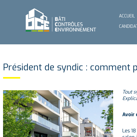
ACCUEIL
CANDIDA
Président de syndic : comment pr
Tout s
Explic
Avoir 
Les 18