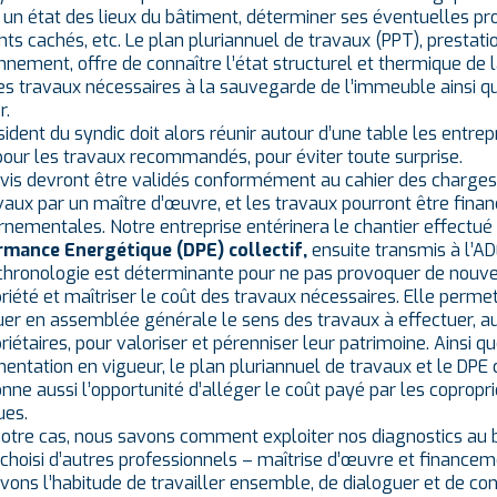
r un état des lieux du bâtiment, déterminer ses éventuelles pr
nts cachés, etc. Le
plan pluriannuel de travaux
(PPT), prestatio
nnement, offre de connaître l’état structurel et thermique de l
des travaux nécessaires à la sauvegarde de l’immeuble ainsi q
r.
sident du syndic doit alors réunir autour d’une table les entre
pour les travaux recommandés, pour éviter toute surprise.
vis devront être validés conformément au cahier des charges 
vaux par un maître d’œuvre, et les travaux pourront être finan
nementales. Notre entreprise entérinera le chantier effectué
rmance Energétique (DPE) collectif
,
ensuite transmis à l’A
chronologie est déterminante pour ne pas provoquer de nouv
riété et maîtriser le coût des travaux nécessaires. Elle perme
uer en assemblée générale le sens des travaux à effectuer, a
riétaires, pour valoriser et pérenniser leur patrimoine. Ainsi qu
entation en vigueur, le plan pluriannuel de travaux et le DPE c
onne aussi l’opportunité d’alléger le coût payé par les copropri
ues.
otre cas, nous savons comment exploiter nos diagnostics au b
choisi d’autres professionnels – maîtrise d’œuvre et financem
vons l’habitude de travailler ensemble, de dialoguer et de conc