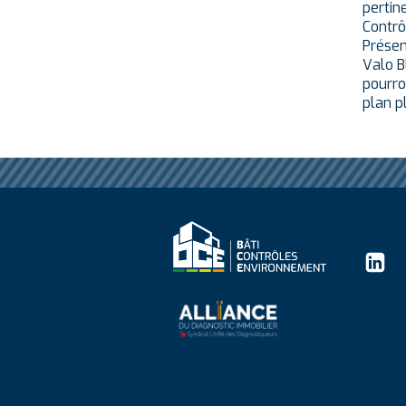
pertin
Contrô
Présen
Valo B
pourro
plan p