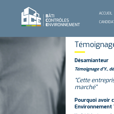
ACCUEIL
CANDIDA
Témoignage
Désamianteur
Témoignage d’Y., dé
“Cette entrepr
marché”
Pourquoi avoir c
Environnement 