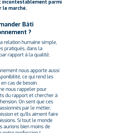
st incontestablement parmi
r le marché.
mander Bâti
ronnement ?
 la relation humaine simple,
es pratiqués, dans la
r rapport à la qualité.
onnement nous apporte aussi
ponibilité, ce qui rend les
 en cas de besoin.
me nous rappeler pour
nts du rapport et chercher à
hension. On sent que ces
assionnés par le métier,
ssion et qu’ils aiment faire
ssions. Si tout le monde
s aurions bien moins de
 notre profession !