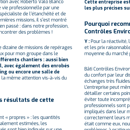
lation avec Roberto Valo Blanco
Cette entreprise e
 vie professionnelle par une
les plus précises su
spécialiste de l’étanchéité et de
remières missions, il s’est montré
Pourquoi recom
bien passé : dans notre profession,
Contrôles Envi
encontrer des problèmes !
Y :
Pour la réactivité,
une dizaine de missions de repérages
et les prix raisonnabl
ux pour mon groupe dans le
moyenne du marché pa
ifférents chantiers : aussi bien
el, avec également des enrobés
Bâti Contrôles Envir
king ou encore une salle de
du confort par leur dis
c la même attention vis-à-vis du
échanges très fluides
L’entreprise peut mê
détailler certains poi
s résultats de cette
éviter toute incompré
professionnels sont p
impliqués dans leur mi
nt « propres » : les quantités
correctement leurs mi
ralement estimées, les
était comme eux, nou
és sont bien indiqués sur une
problèmes à pratiquer