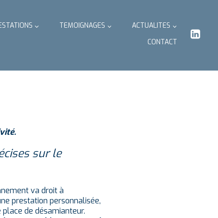
ESTATIONS
TEMOIGNAGES
ACTUALITES
CONTACT
vité.
écises sur le
nnement va droit à
 une prestation personnalisée,
e place de désamianteur.