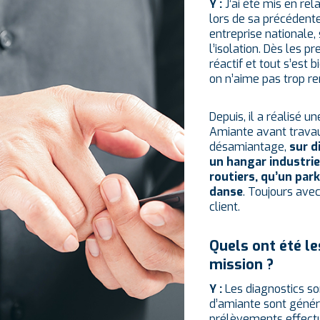
Y :
J’ai été mis en re
lors de sa précédente
entreprise nationale, 
l’isolation. Dès les p
réactif et tout s’est 
on n’aime pas trop r
Depuis, il a réalisé 
Amiante avant trava
désamiantage,
sur d
un hangar industri
routiers, qu’un par
danse
. Toujours ave
client.
Quels ont été le
mission ?
Y :
Les diagnostics so
d’amiante sont géné
prélèvements effectu