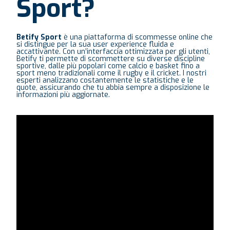
Sport?
Betify Sport
è una piattaforma di scommesse online che
si distingue per la sua user experience fluida e
accattivante. Con un’interfaccia ottimizzata per gli utenti,
Betify ti permette di scommettere su diverse discipline
sportive, dalle più popolari come calcio e basket fino a
sport meno tradizionali come il rugby e il cricket. I nostri
esperti analizzano costantemente le statistiche e le
quote, assicurando che tu abbia sempre a disposizione le
informazioni più aggiornate.