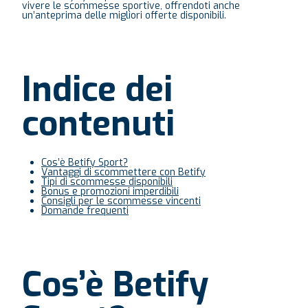
vivere le scommesse sportive, offrendoti anche
un’anteprima delle migliori offerte disponibili.
Indice dei
contenuti
Cos’è Betify Sport?
Vantaggi di scommettere con Betify
Tipi di scommesse disponibili
Bonus e promozioni imperdibili
Consigli per le scommesse vincenti
Domande frequenti
Cos’è Betify