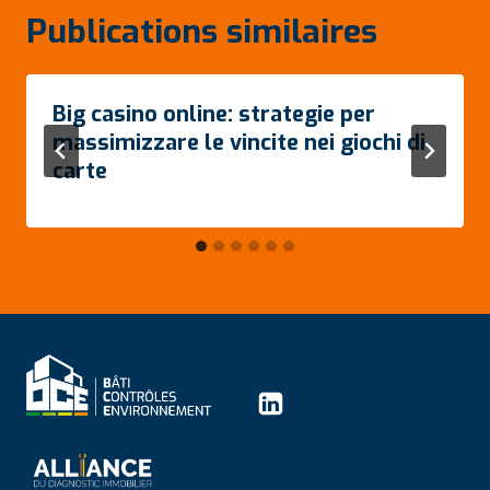
Publications similaires
Big casino online: strategie per
massimizzare le vincite nei giochi di
carte