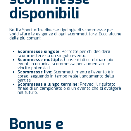
disponibili
Betify Sport offre diverse tipologie di scommesse per
soddisfare le esigenze di ogni scommettitore. Ecco alcune
delle più comuni:
Scommesse singole:
Perfette per chi desidera
scommettere su un singolo evento.
Scommesse multiple:
Consenti di combinare più
eventi in un’unica scommessa per aumentare le
vincite potenziali.
Scommesse live:
Scommetti mentre l’evento è in
corso, seguendo in tempo reale l’andamento della
partita.
Scommesse a lungo termine:
Prevedi il risultato
finale di un campionato o di un evento che si svolgerà
nel futuro.
Bonus e