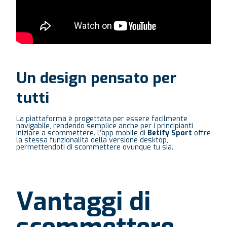
Un design pensato per
tutti
La piattaforma è progettata per essere facilmente
navigabile, rendendo semplice anche per i principianti
iniziare a scommettere. L’app mobile di
Betify Sport
offre
la stessa funzionalità della versione desktop,
permettendoti di scommettere ovunque tu sia.
Vantaggi di
scommettere