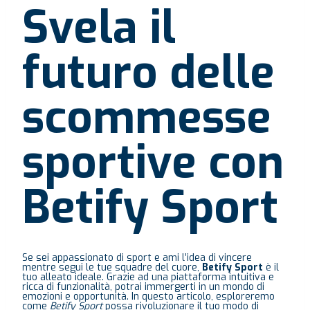
Svela il
futuro delle
scommesse
sportive con
Betify Sport
Se sei appassionato di sport e ami l’idea di vincere
mentre segui le tue squadre del cuore,
Betify Sport
è il
tuo alleato ideale. Grazie ad una piattaforma intuitiva e
ricca di funzionalità, potrai immergerti in un mondo di
emozioni e opportunità. In questo articolo, esploreremo
come
Betify Sport
possa rivoluzionare il tuo modo di