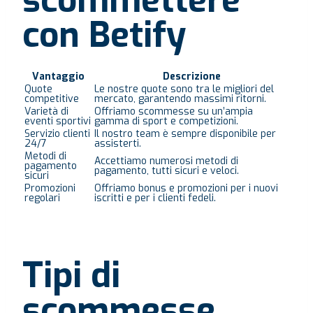
con Betify
Vantaggio
Descrizione
Quote
Le nostre quote sono tra le migliori del
competitive
mercato, garantendo massimi ritorni.
Varietà di
Offriamo scommesse su un’ampia
eventi sportivi
gamma di sport e competizioni.
Servizio clienti
Il nostro team è sempre disponibile per
24/7
assisterti.
Metodi di
Accettiamo numerosi metodi di
pagamento
pagamento, tutti sicuri e veloci.
sicuri
Promozioni
Offriamo bonus e promozioni per i nuovi
regolari
iscritti e per i clienti fedeli.
Tipi di
scommesse